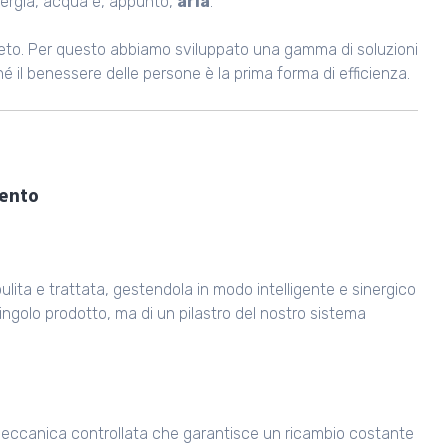
energia, acqua e, appunto,
aria
.
eto. Per questo abbiamo sviluppato una gamma di soluzioni
hé il benessere delle persone è la prima forma di efficienza.
mento
pulita e trattata, gestendola in modo intelligente e sinergico
un singolo prodotto, ma di un pilastro del nostro sistema
eccanica controllata che garantisce un ricambio costante