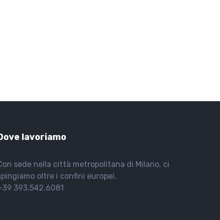
Dove lavoriamo
Con sede nella città metropolitana di Milano, ci
spingiamo oltre i confini europei.
+39 393.542.6081