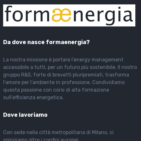
Da dove nasce formaenergia?
La nostra missione è portare l’energy management
accessibile a tutti, per un futuro più sostenibile. Il nostro
gruppo R&S, forte di brevetti pluripremiati, trasforma
l’amore per l’ambiente in professione. Condividiamo
questa passione con corsi di alta formazione
sull’efficienza energetica.
Dove lavoriamo
Con sede nella città metropolitana di Milano, ci
spingiamo oltre i confini europei.