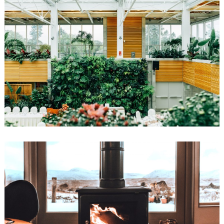
Pompe di calore
Per quanto sia romantica la visione di un camino
acceso, dobbiamo andare incontro a quella che è la
reale necessità di scaldare gli ambienti con sistemi
ad altissima efficienza. Se sai cos’è il COP ti sveliamo
che noi sappiamo fargli toccare le stelle.
Ambienti domestici
Le nostre abitazioni sono riqualificabili in breve
tempo. Per garantire una vita migliore alle persone
che vivono insieme a noi la casa, dobbiamo garantire