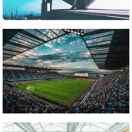
soluzione c’è a tutto, noi la conosciamo.
Trattamento aria
Se oggi siamo in grado di ricreare boschi e
piantagioni indoor, è anche grazie all’evoluzione del
trattamento aria. Che siano centri commerciali,
metropolitane, biblioteche, scuole o ospedali. La
qualità dell’aria è fondamentale, noi siamo in grado
di trasformare un condominio in una jungla.