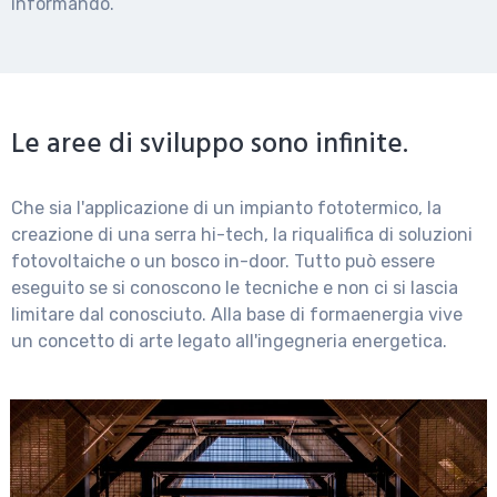
informando.
Le aree di sviluppo sono infinite.
Industria 4.0
L’industria 4.0 è l’innovazione che rappresenta il
Che sia l'applicazione di un impianto fototermico, la
futuro imminente. Stiamo già vivendo la nuova era
creazione di una serra hi-tech, la riqualifica di soluzioni
industriale. Farlo nel migliore dei modi possibili è il
fotovoltaiche o un bosco in-door. Tutto può essere
nostro compito. Efficientamento energetico alla base
eseguito se si conoscono le tecniche e non ci si lascia
di ogni nuova catena di montaggio
limitare dal conosciuto. Alla base di formaenergia vive
un concetto di arte legato all'ingegneria energetica.