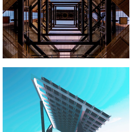
Impianti fototermici
La tecnologia avanza senza eguali. Unire la potenza
del fotovoltaico alla termodinamica, per dar vita ad
un impianto che in minimi spazi offre energia
elettrica ed acqua calda sanitaria. E le applicazioni
non si fermano qui.
Impianti sportivi
I grossi impianti sportivi sono voraci di energia.
Servirebbe una soluzione fatta apposta per
risparmiare negli stadi, nei campi sportivi o durante i
concerti che vengono ospitati nelle arene. La