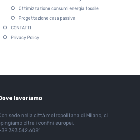
Ottimizzazione consumi energia fossile
Progettazione casa passiva
CONTATTI
Privacy Policy
Dove lavoriamo
Con sede nella città metropolitana di Milano, ci
spingiamo oltre i confini europei.
+39 393.542.6081