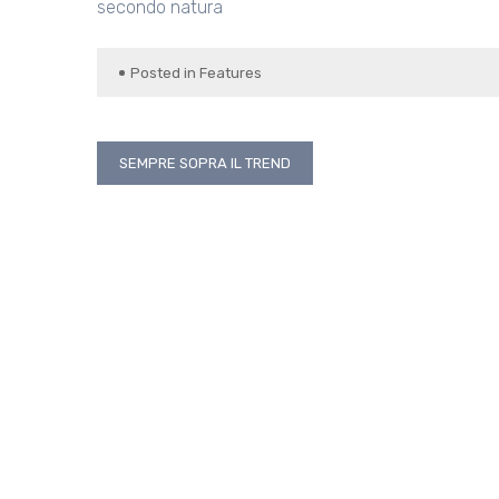
secondo natura
Posted in
Features
Navigazione
SEMPRE SOPRA IL TREND
articoli