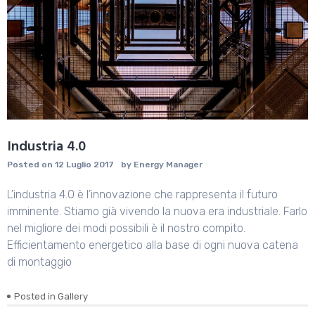
Industria 4.0
Posted on
12 Luglio 2017
by
Energy Manager
L’industria 4.0 è l’innovazione che rappresenta il futuro
imminente. Stiamo già vivendo la nuova era industriale. Farlo
nel migliore dei modi possibili è il nostro compito.
Efficientamento energetico alla base di ogni nuova catena
di montaggio
Posted in
Gallery